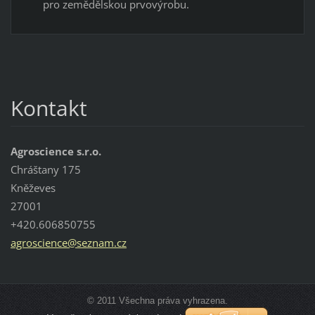
pro zemědělskou prvovýrobu.
Kontakt
Agroscience s.r.o.
Chráštany 175
Kněževes
27001
+420.606850755
agroscie
nce@sezn
am.cz
© 2011 Všechna práva vyhrazena.